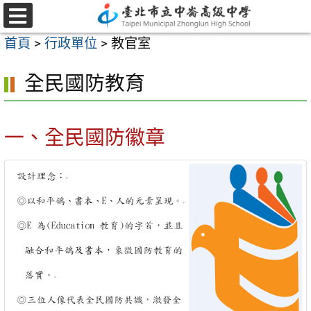
跳
至
選
首頁
>
行政單位
>
教官室
單
主
要
全民國防教育
內
容
一、全民國防徽章
區