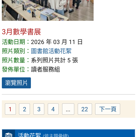
3月數學書展
活動日期：
2026 年 03 月 11 日
照片類別：
圖書館活動花絮
照片數量：
系列照片共計 5 張
發佈單位：
讀者服務組
瀏覽照片
1
2
3
4
...
22
下一頁
Page
Page
Page
Page
Page
活動花絮
(依主題彙總)