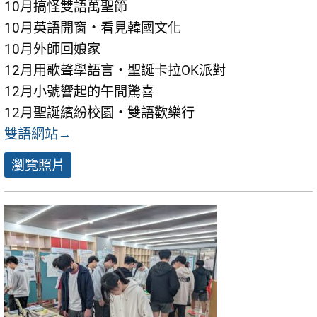
10月搞怪雙語萬聖節
10月英語開窗・看見韓國文化
10月外師回娘家
12月用歌聲學語言・聖誕卡拉OK派對
12月小號響起的午間驚喜
12月聖誕繽紛校園・雙語歡樂行
雙語網站→
瀏覽照片