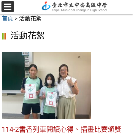
跳
至
選
首頁
>
活動花絮
單
主
要
活動花絮
內
容
區
114-2書香列車閱讀心得、插畫比賽頒獎