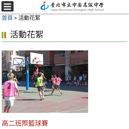
跳
至
選
首頁
>
活動花絮
單
主
要
活動花絮
內
容
區
高二班際籃球賽