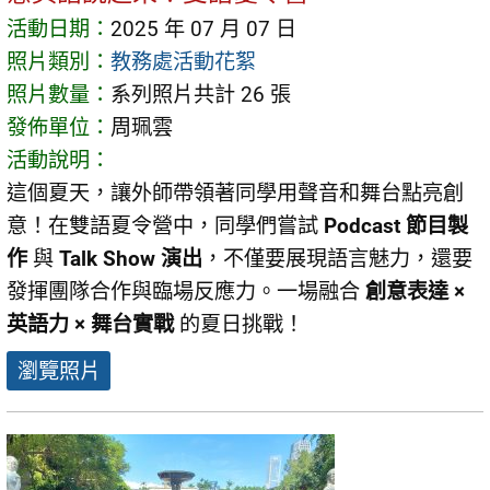
活動日期：
2025 年 07 月 07 日
照片類別：
教務處活動花絮
照片數量：
系列照片共計 26 張
發佈單位：
周珮雲
活動說明：
這個夏天，讓外師帶領著同學用聲音和舞台點亮創
意！在雙語夏令營中，同學們嘗試
Podcast 節目製
作
與
Talk Show 演出
，不僅要展現語言魅力，還要
發揮團隊合作與臨場反應力。一場融合
創意表達 ×
英語力 × 舞台實戰
的夏日挑戰！
瀏覽照片