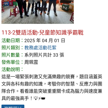
113-2雙語活動-兒童節知識爭霸戰
活動日期：
2025 年 04 月 01 日
照片類別：
教務處活動花絮
照片數量：
系列照片共計 33 張
發佈單位：
周珮雲
活動說明：
這是一場緊張刺激又充滿樂趣的競賽，題目涵蓋英
文與各科有趣的知識，考驗你的智慧、反應力與團
隊合作。看看誰能突破重重關卡成為腦力與速度兼
具的最強高手！💡⚡👑