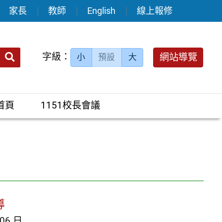
家長
教師
English
線上報修
送出
字級：
網站導覽
小
預設
大
搜
尋：
首頁
1151校長會議
導
 06 日