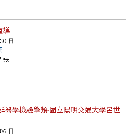
宣導
 30 日
絮
 張
群醫學檢驗學類-國立陽明交通大學呂世
 06 日