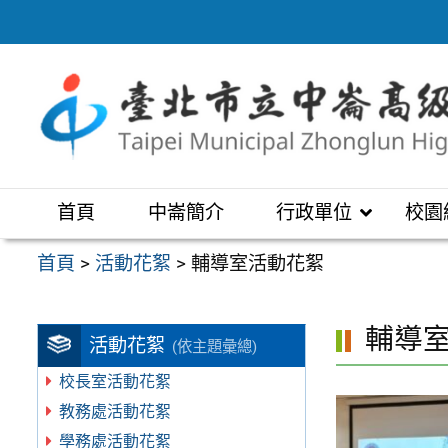
跳
至
主
要
內
容
區
首頁
中崙簡介
行政單位
校園
首頁
>
活動花絮
>
輔導室活動花絮
輔導
活動花絮
(依主題彙總)
校長室活動花絮
教務處活動花絮
學務處活動花絮