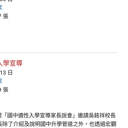
絮
 張
入學宣導
 13 日
絮
 張
辦理「國中適性入學宣導家長說會」邀請吳銘祥校長
長除了介紹及說明國中升學管道之外，也透過宏觀