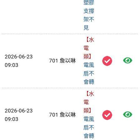
報
塑膠
支撐
修
架不
單
見
【水
電
2026-06-23
類】
檢
701 詹以琳
09:03
電風
視
扇不
會轉
報
【水
修
電
單
2026-06-23
類】
檢
701 詹以琳
09:03
電風
視
扇不
會轉
報