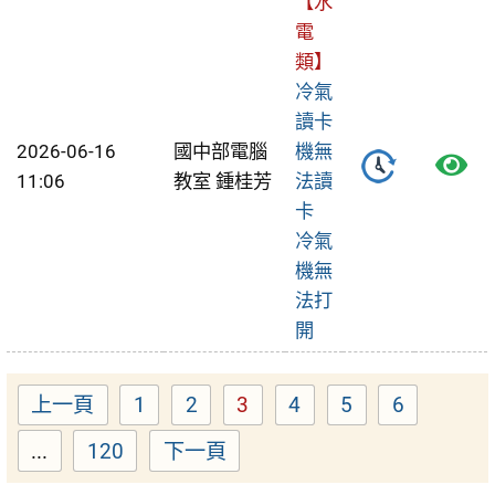
【水
修
電
單
類】
冷氣
讀卡
2026-06-16
國中部電腦
機無
檢
11:06
教室 鍾桂芳
法讀
視
卡
冷氣
報
機無
修
法打
開
單
上一頁
1
2
3
4
5
6
Page
Page
Page
Page
Page
Page
...
120
下一頁
Page