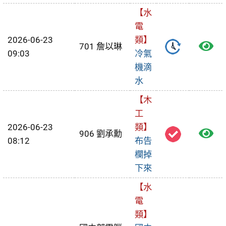
【水
修
電
單
2026-06-23
類】
檢
701 詹以琳
09:03
冷氣
視
機滴
水
報
【木
修
工
單
2026-06-23
類】
檢
906 劉承勳
08:12
布告
視
欄掉
下來
報
【水
修
電
單
類】