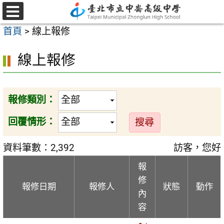
跳
至
選
首頁
>
線上報修
單
主
要
線上報修
內
容
區
報修類別：
回覆情形：
資料筆數：2,392
訪客，您好
報
修
報修日期
報修人
狀態
動作
內
容