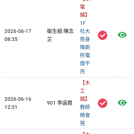
單
電
類】
1F
2026-06-17
衛生組 陳念
社大
檢
08:35
芷
旁身
視
障廁
所電
報
燈不
修
亮
單
【木
工
2026-06-16
類】
檢
901 李函霓
12:31
教師
視
椅會
晃
報