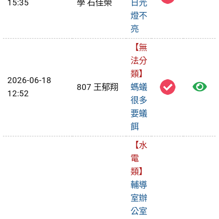
15:35
學 石佳榮
日光
視
燈不
亮
報
【無
修
法分
單
類】
2026-06-18
檢
807 王郁翔
螞蟻
12:52
很多
視
要蟻
報
餌
修
【水
電
單
類】
輔導
室辦
公室