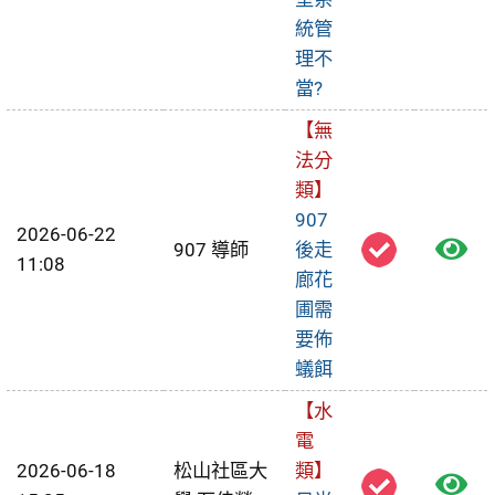
修
統管
理不
單
當?
【無
法分
類】
907
2026-06-22
檢
907 導師
後走
11:08
廊花
視
圃需
報
要佈
蟻餌
修
【水
單
電
2026-06-18
松山社區大
類】
檢