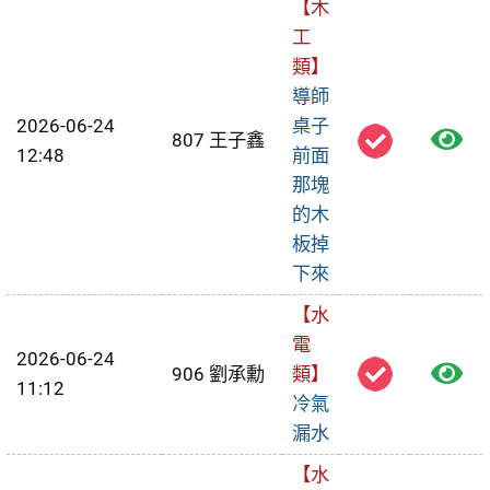
【木
工
類】
導師
2026-06-24
桌子
檢
807 王子鑫
12:48
前面
視
那塊
的木
報
板掉
修
下來
單
【水
電
2026-06-24
檢
906 劉承勳
類】
11:12
冷氣
視
漏水
報
【水