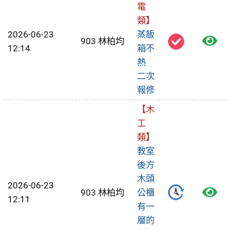
修
電
類】
單
2026-06-23
蒸飯
檢
903 林柏均
12:14
箱不
視
熱
二次
報
報修
修
【木
單
工
類】
教室
後方
木頭
2026-06-23
檢
903 林柏均
公櫃
12:11
有一
視
層的