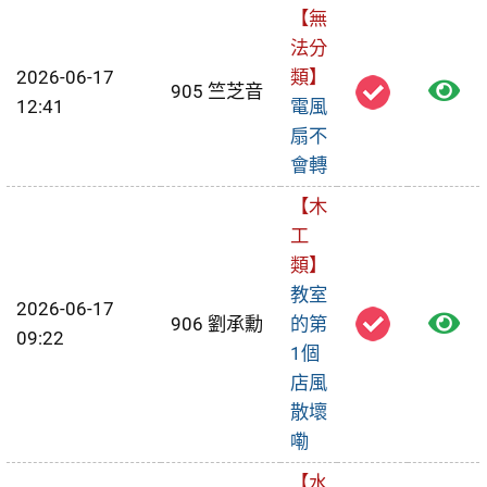
【無
修
法分
單
2026-06-17
類】
檢
905 竺芝音
12:41
電風
視
扇不
會轉
報
【木
修
工
單
類】
教室
2026-06-17
檢
906 劉承勳
的第
09:22
1個
視
店風
報
散壞
嘞
修
【水