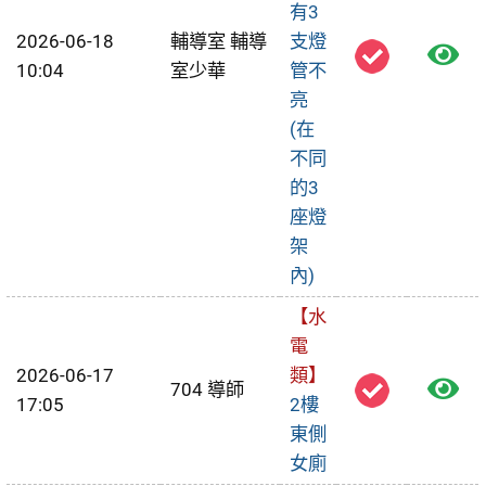
有3
2026-06-18
輔導室 輔導
支燈
檢
10:04
室少華
管不
視
亮
(在
報
不同
修
的3
座燈
單
架
內)
【水
電
2026-06-17
類】
檢
704 導師
17:05
2樓
視
東側
女廁
報