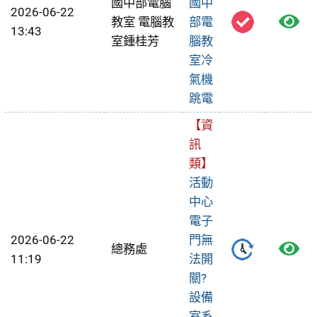
國中部電腦
國中
2026-06-22
檢
教室 電腦教
部電
13:43
室鍾桂芳
腦教
視
室冷
報
氣機
跳電
修
【資
單
訊
類】
活動
中心
電子
2026-06-22
門無
檢
總務處
11:19
法開
視
關?
設備
報
室系