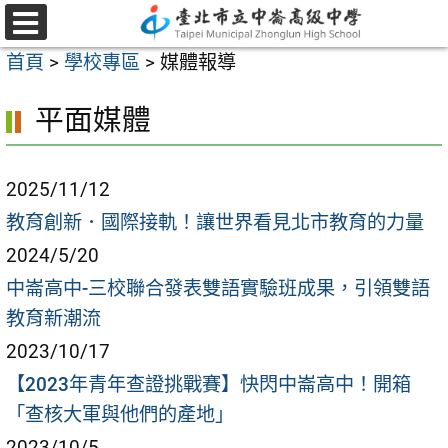
跳
至
選
首頁
>
學校專區
>
媒體報導
單
主
要
平面媒體
內
容
2025/11/12
區
教育創新．國際接軌！讓世界看見北市教育的力量
2024/5/20
中崙高中-三校聯合發表雙語實驗班成果，引領雙語
教育新潮流
2023/10/17
【2023年青年查證挑戰賽】快閃中崙高中！開箱
「查核大軍與他們的產地」
2023/10/5