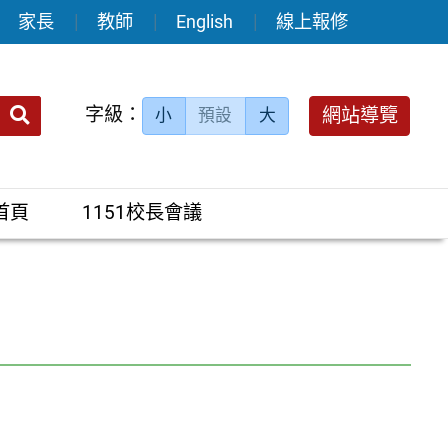
家長
教師
English
線上報修
送出
字級：
網站導覽
小
預設
大
搜
尋：
首頁
1151校長會議