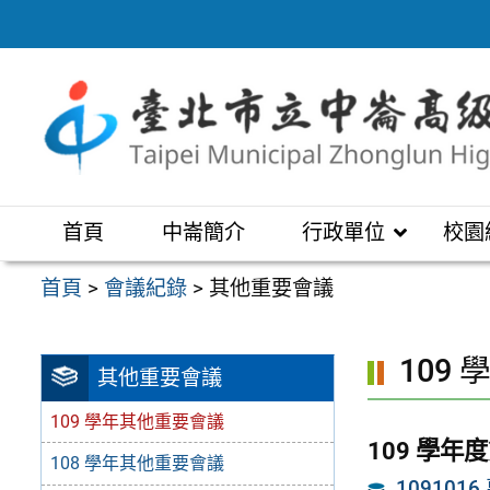
跳
至
主
要
內
容
區
首頁
中崙簡介
行政單位
校園
首頁
>
會議紀錄
>
其他重要會議
109
其他重要會議
109 學年其他重要會議
109 學年
108 學年其他重要會議
109101