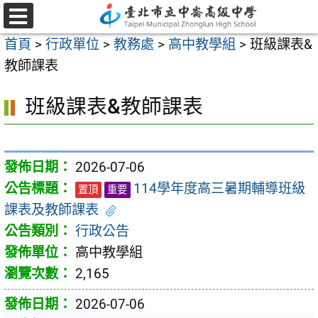
跳
至
選
首頁
>
行政單位
>
教務處
>
高中教學組
>
班級課表&
單
主
教師課表
要
內
班級課表&教師課表
容
區
2026-07-06
114學年度高三暑期輔導班級
置頂
重要
課表及教師課表
行政公告
高中教學組
2,165
2026-07-06