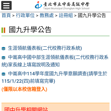
跳
至
選
首頁
>
行政單位
>
教務處
>
註冊組
>
國九升學公告
單
主
要
國九升學公告
內
容
區
生涯領航儀表板(二代校務行政系統)
中崙高中國中部生涯領航儀表板(二代校務行政系
統)家長線上填寫說明及通知
中崙高中114學年度國九升學意願調查(請學生於
115/1/22(四)前填寫完畢)
(僅限以本校信箱登入)
國中升學相關網站