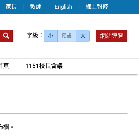
家長
教師
English
線上報修
送出
字級：
網站導覽
小
預設
大
搜
尋：
首頁
1151校長會議
佈欄。