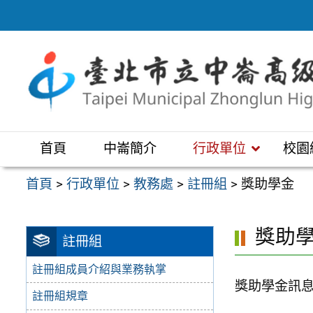
跳
至
主
要
內
容
區
首頁
中崙簡介
行政單位
校園
首頁
>
行政單位
>
教務處
>
註冊組
>
獎助學金
獎助
註冊組
註冊組成員介紹與業務執掌
獎助學金訊
註冊組規章