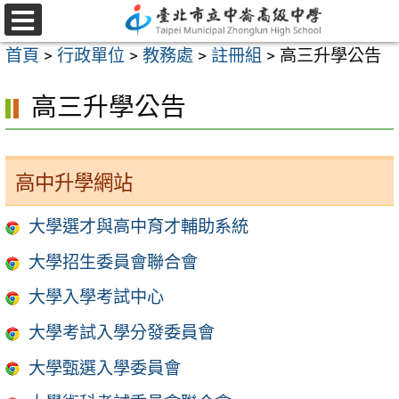
跳
至
選
首頁
>
行政單位
>
教務處
>
註冊組
>
高三升學公告
單
主
要
高三升學公告
內
容
區
高中升學網站
大學選才與高中育才輔助系統
大學招生委員會聯合會
大學入學考試中心
大學考試入學分發委員會
大學甄選入學委員會