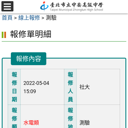
跳
至
選
首頁
>
線上報修
>
測驗
單
主
要
報修單明細
內
容
區
報修內容
報
報
修
2022-05-04
修
社大
日
15:09
人
期
員
報
報
修
修
水電類
測驗
類
地