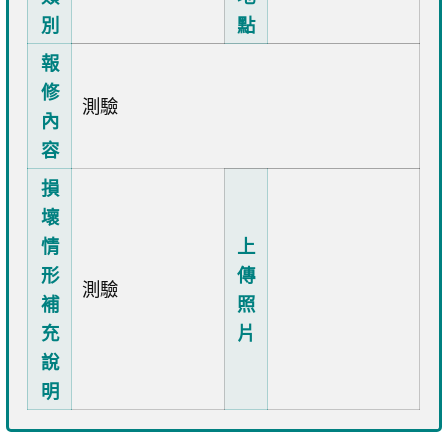
別
點
報
修
測驗
內
容
損
壞
情
上
形
傳
測驗
補
照
充
片
說
明