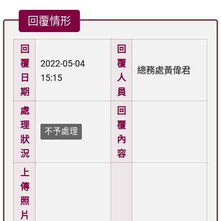
回覆情形
回
回
覆
2022-05-04
覆
總務處黃偉君
日
15:15
人
期
員
處
回
理
覆
不予處理
狀
內
況
容
上
傳
照
片