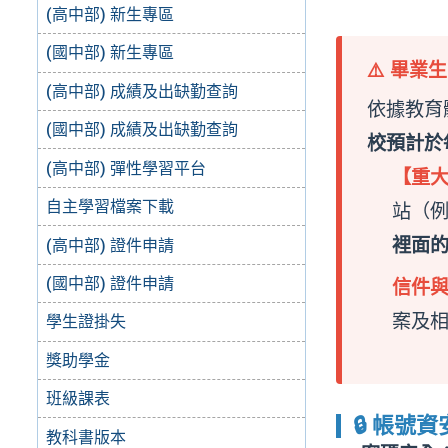
(高中部) 新生專區
(國中部) 新生專區
⚠️ 畢
(高中部) 成績及出缺勤查詢
依據教育
(國中部) 成績及出缺勤查詢
校預計於每
(高中部) 彈性學習平台
【重
自主學習檔案下載
站（
裡面
(高中部) 證件申請
(國中部) 證件申請
信件
案及
學生證掛失
獎助學金
班級課表
🔒 帳號
教科書版本