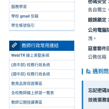
密碼安全
服務學習
各自獨立
學校 gmail 信箱
錯誤鎖定
學生帳號指引
公用電腦
洩。
教師行政常用連結
惡意郵件
WebITR 線上差勤系統
公務信箱（z
(高中部) 校務行政系統
🙋 遇到
(國中部) 校務行政系統
教育品質保證專區
忘記密碼
全校教師線上研習一覽表
技術業務
教師公開授課專區