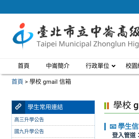
跳
至
主
要
內
容
區
首頁
中崙簡介
行政單位
校園
首頁
>
學校 gmail 信箱
學校 g
學生常用連結
高三升學公告
📧 學生
國九升學公告
登入管道