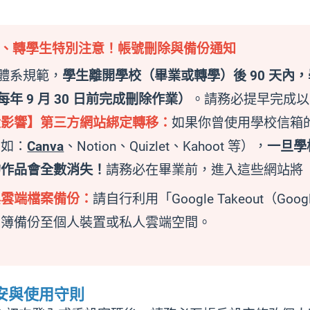
業生、轉學生特別注意！帳號刪除與備份通知
體系規範，
學生離開學校（畢業或轉學）後 90 天
年 9 月 30 日前完成刪除作業）
。請務必提早完成以
大影響】第三方網站綁定轉移：
如果你曾使用學校信箱的
例如：
Canva
、Notion、Quizlet、Kahoot 等），
一旦學
的作品會全數消失！
請務必在畢業前，進入這些網站將「綁
與雲端檔案備份：
請自行利用「Google Takeout（
相簿備份至個人裝置或私人雲端空間。
資安與使用守則