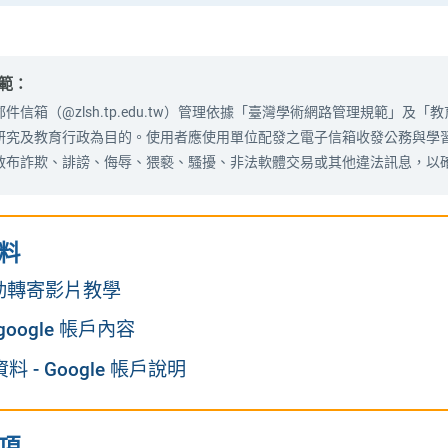
範：
件信箱（@zlsh.tp.edu.tw）管理依據「臺灣學術網路管理規範」
研究及教育行政為目的。使用者應使用單位配發之電子信箱收發公務與學
散布詐欺、誹謗、侮辱、猥褻、騷擾、非法軟體交易或其他違法訊息，以
料
 自動轉寄影片教學
oogle 帳戶內容
 - Google 帳戶說明
項