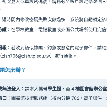
：
初次登入或重設密碼後，請務必至帳戶設定修改個人密
。
：
短時間內修改密碼失敗次數過多，系統將自動鎖定該帳
防護：
在學校教室、電腦教室或外面公共場所使用完信
回報：
若收到疑似詐騙、釣魚或惡意的電子郵件，請絕
lsh706@zlsh.tp.edu.tw）進行通報。
問題怎麼辦？
或無法登入：
請本人攜帶
學生證
，至
4 樓圖書館辦公
窗口：
圖書館技術服務組（校內分機 706 / 電子郵件：zlsh70