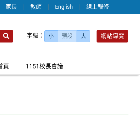
家長
教師
English
線上報修
送出
字級：
網站導覽
小
預設
大
搜
尋：
首頁
1151校長會議