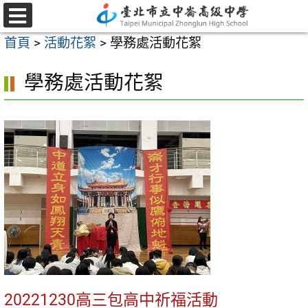
跳
至
選
首頁
>
活動花絮
>
學務處活動花絮
單
主
要
學務處活動花絮
內
容
區
20221230高三包高中祈福活動