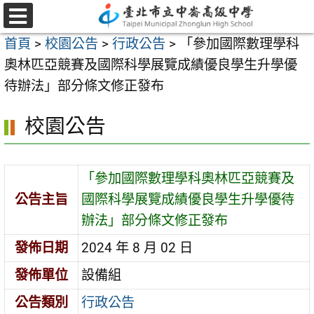
跳
至
選
首頁
>
校園公告
>
行政公告
>
「參加國際數理學科
單
主
奧林匹亞競賽及國際科學展覽成績優良學生升學優
要
待辦法」部分條文修正發布
內
容
校園公告
區
「參加國際數理學科奧林匹亞競賽及
公告主旨
國際科學展覽成績優良學生升學優待
辦法」部分條文修正發布
發佈日期
2024 年 8 月 02 日
發佈單位
設備組
公告類別
行政公告