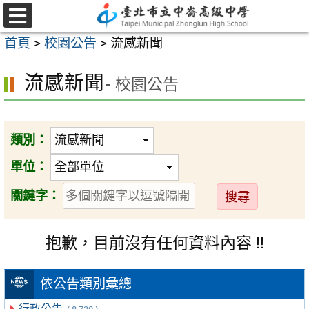
跳
至
選
首頁
>
校園公告
>
流感新聞
單
主
要
流感新聞
- 校園公告
內
容
區
類別：
單位：
送
關鍵字：
出
抱歉，目前沒有任何資料內容 !!
依公告類別彙總
行政公告