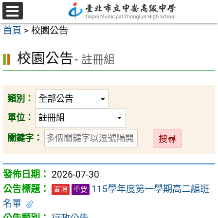
跳
至
選
首頁
>
校園公告
單
主
要
校園公告
- 註冊組
內
容
區
類別：
單位：
送
關鍵字：
出
2026-07-30
115學年度第一學期高二編班
置頂
重要
名單