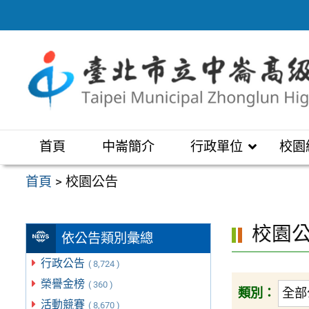
跳
至
主
要
內
容
區
首頁
中崙簡介
行政單位
校園
首頁
>
校園公告
校園
依公告類別彙總
行政公告
( 8,724 )
榮譽金榜
( 360 )
類別：
活動競賽
( 8,670 )