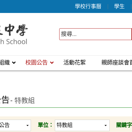
學校行事曆
學生
組織
校園公告
活動花絮
親師座談會
公告
- 特教組
單位：
關鍵字