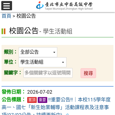
跳
至
選
首頁
>
校園公告
單
主
要
校園公告
- 學生活動組
內
容
區
類別：
單位：
送
關鍵字：
出
2026-07-02
‼️重要公告‼️｜本校115學年度
置頂
重要
高一、國七「新生始業輔導」活動課程表及注意事