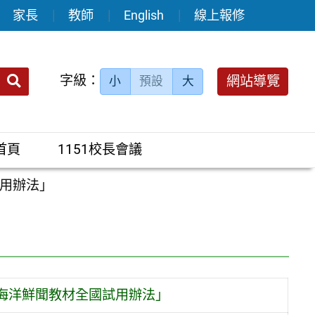
家長
教師
English
線上報修
送出
字級：
網站導覽
小
預設
大
搜
尋：
首頁
1151校長會議
試用辦法」
 海洋鮮聞教材全國試用辦法」