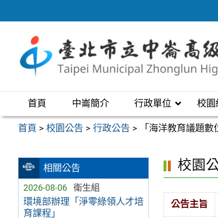
跳
至
主
要
內
容
區
首頁
中崙簡介
行政單位
校園
首頁
>
校園公告
>
行政公告
>
「海洋教育議題數
校園
相關公告
2026-08-06
衛生組
環境部辦理「淨零綠領人才培
公告主旨
育課程」