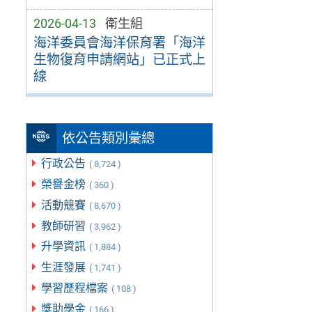
2026-04-13
衛生組
海洋委員會海洋保育署「海洋
生物復育申請網站」已正式上
線
依公告類別彙總
行政公告
( 8,724 )
榮譽金榜
( 360 )
活動競賽
( 8,670 )
教師研習
( 3,962 )
升學資訊
( 1,884 )
生涯發展
( 1,741 )
學習歷程檔案
( 108 )
獎助學金
( 166 )