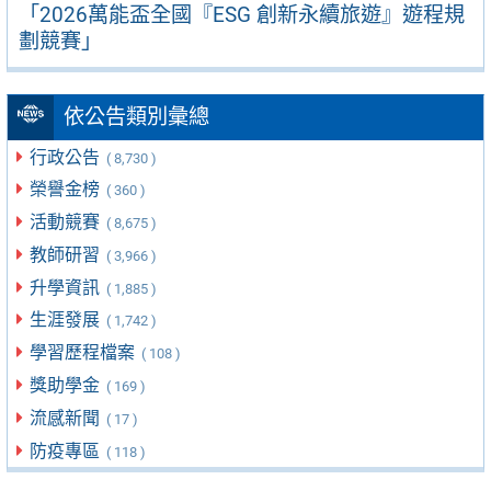
「2026萬能盃全國『ESG 創新永續旅遊』遊程規
劃競賽」
依公告類別彙總
行政公告
( 8,730 )
榮譽金榜
( 360 )
活動競賽
( 8,675 )
教師研習
( 3,966 )
升學資訊
( 1,885 )
生涯發展
( 1,742 )
學習歷程檔案
( 108 )
獎助學金
( 169 )
流感新聞
( 17 )
防疫專區
( 118 )