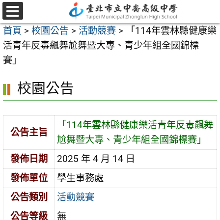
跳
至
選
首頁
>
校園公告
>
活動競賽
>
「114年雲林縣健康樂
單
主
活青年反毒飆舞尬舞暨大專、青少年組全國錦標
要
賽」
內
容
校園公告
區
「114年雲林縣健康樂活青年反毒飆舞
公告主旨
尬舞暨大專、青少年組全國錦標賽」
發佈日期
2025 年 4 月 14 日
發佈單位
學生事務處
公告類別
活動競賽
公告等級
無