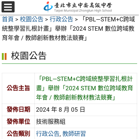
跳
至
選
首頁
>
校園公告
>
行政公告
>
「PBL—STEM+C跨域
單
主
統整學習扎根計畫」舉辦「2024 STEM 數位跨域教
要
育年會 / 教師創新教材教法競賽」
內
容
校園公告
區
「PBL—STEM+C跨域統整學習扎根計
公告主旨
畫」舉辦「2024 STEM 數位跨域教育
年會 / 教師創新教材教法競賽」
發佈日期
2024 年 8 月 05 日
發佈單位
技術服務組
公告類別
行政公告
,
教師研習