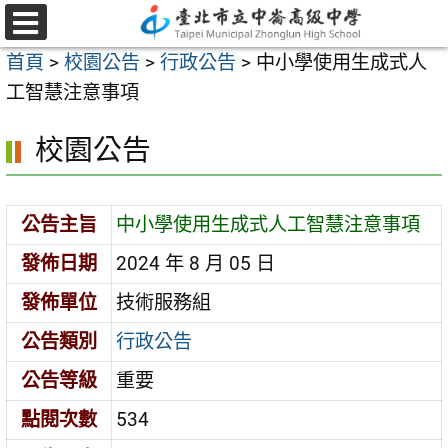
跳
至
選
首頁
>
校園公告
>
行政公告
>
中小學使用生成式人
單
主
工智慧注意事項
要
內
校園公告
容
區
公告主旨
中小學使用生成式人工智慧注意事項
發佈日期
2024 年 8 月 05 日
發佈單位
技術服務組
公告類別
行政公告
公告等級
重要
點閱次數
534