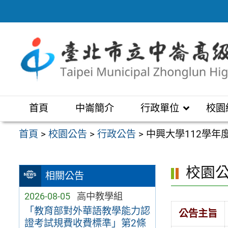
跳
至
主
要
內
容
區
首頁
中崙簡介
行政單位
校園
首頁
>
校園公告
>
行政公告
>
中興大學112學
校園
相關公告
2026-08-05
高中教學組
「教育部對外華語教學能力認
公告主旨
證考試規費收費標準」第2條