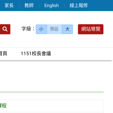
家長
教師
English
線上報修
送出
字級：
網站導覽
小
預設
大
搜
尋：
首頁
1151校長會議
課程