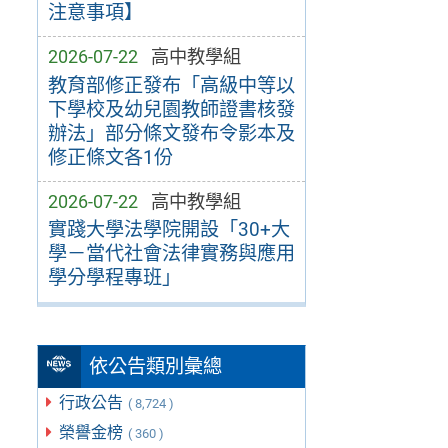
注意事項】
2026-07-22
高中教學組
教育部修正發布「高級中等以
下學校及幼兒園教師證書核發
辦法」部分條文發布令影本及
修正條文各1份
2026-07-22
高中教學組
實踐大學法學院開設「30+大
學－當代社會法律實務與應用
學分學程專班」
依公告類別彙總
行政公告
( 8,724 )
榮譽金榜
( 360 )