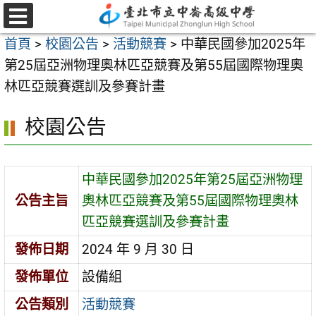
跳
至
選
首頁
>
校園公告
>
活動競賽
>
中華民國參加2025年
單
主
第25屆亞洲物理奧林匹亞競賽及第55屆國際物理奧
要
林匹亞競賽選訓及參賽計畫
內
容
校園公告
區
中華民國參加2025年第25屆亞洲物理
公告主旨
奧林匹亞競賽及第55屆國際物理奧林
匹亞競賽選訓及參賽計畫
發佈日期
2024 年 9 月 30 日
發佈單位
設備組
公告類別
活動競賽