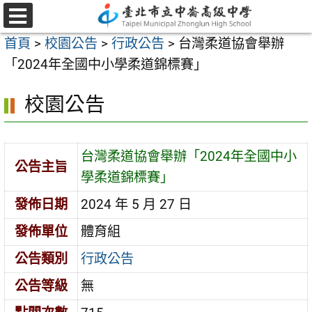
跳
至
選
首頁
>
校園公告
>
行政公告
>
台灣柔道協會舉辦
單
主
「2024年全國中小學柔道錦標賽」
要
內
校園公告
容
區
台灣柔道協會舉辦「2024年全國中小
公告主旨
學柔道錦標賽」
發佈日期
2024 年 5 月 27 日
發佈單位
體育組
公告類別
行政公告
公告等級
無