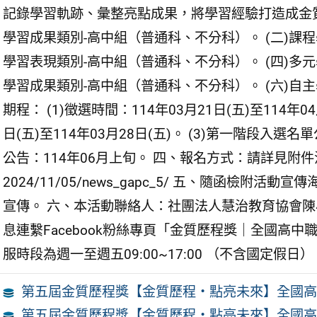
記錄學習軌跡、彙整亮點成果，將學習經驗打造成金質
學習成果類別-高中組（普通科、不分科）。 (二)課程
學習表現類別-高中組（普通科、不分科）。 (四)多元
學習成果類別-高中組（普通科、不分科）。 (六)自
期程： (1)徵選時間：114年03月21日(五)至114年04
日(五)至114年03月28日(五)。 (3)第一階段入選名
公告：114年06月上旬。 四、報名方式：請詳見附件活動簡章
2024/11/05/news_gapc_5/ 五、隨函檢
宣傳。 六、本活動聯絡人：社團法人慧治教育協會陳小姐（電
息連繫Facebook粉絲專頁「金質歷程獎｜全國高
服時段為週一至週五09:00~17:00 （不含國定假日）
第五屆金質歷程獎【金質歷程・點亮未來】全國高
第五屆金質歷程獎【金質歷程・點亮未來】全國高