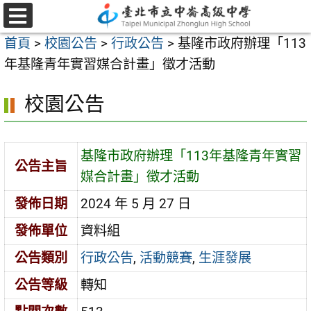
跳
至
選
首頁
>
校園公告
>
行政公告
>
基隆市政府辦理「113
單
主
年基隆青年實習媒合計畫」徵才活動
要
內
校園公告
容
區
基隆市政府辦理「113年基隆青年實習
公告主旨
媒合計畫」徵才活動
發佈日期
2024 年 5 月 27 日
發佈單位
資料組
公告類別
行政公告
,
活動競賽
,
生涯發展
公告等級
轉知