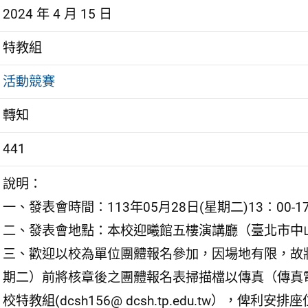
2024 年 4 月 15 日
特教組
活動競賽
轉知
441
說明：
一、發表會時間：113年05月28日(星期二)13：00-1
二、發表會地點：本校迎曦館五樓演講廳（臺北市中山
三、歡迎以校為單位團體報名參加，因場地有限，故將
期二）前將核章後之團體報名表掃描檔以傳真（傳真電話：
校特教組(dcsh156@ dcsh.tp.edu.tw），俾利安排