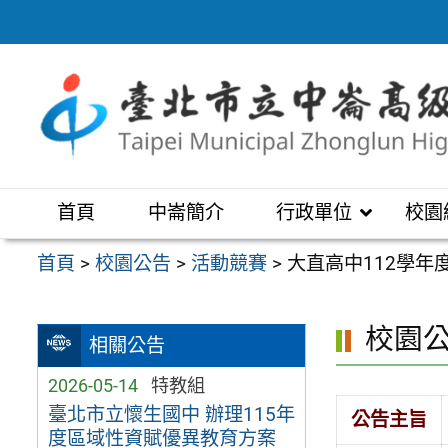
跳
至
主
要
內
容
區
首頁
中崙簡介
行政單位
校園
首頁
>
校園公告
>
活動競賽
>
大直高中112學年
校園
相關公告
2026-05-14
特教組
臺北市立懷生國中 辦理115年
公告主旨
度區域性資賦優異教育方案