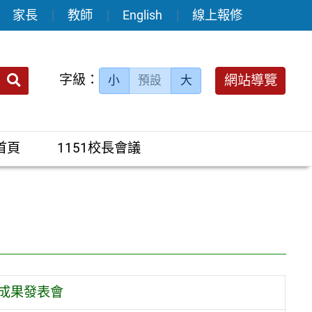
家長
教師
English
線上報修
送出
字級：
網站導覽
小
預設
大
搜
尋：
首頁
1151校長會議
究成果發表會