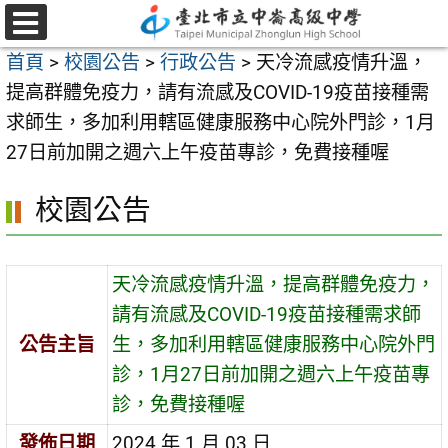
跳
至
選
首頁
>
校園公告
>
行政公告
>
天冷流感疫情升溫，
單
主
提高群體免疫力，請有流感及COVID-19疫苗接種需
要
求師生，多加利用轄區健康服務中心院外門診，1月
內
27日前加開之週六上午疫苗專診，免費接種喔
容
區
校園公告
天冷流感疫情升溫，提高群體免疫力，
請有流感及COVID-19疫苗接種需求師
公告主旨
生，多加利用轄區健康服務中心院外門
診，1月27日前加開之週六上午疫苗專
診，免費接種喔
發佈日期
2024 年 1 月 03 日