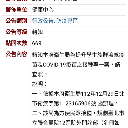
發佈單位
健康中心
公告類別
行政公告
,
防疫專區
公告等級
轉知
點閱次數
669
公告內容
轉知本府衛生局為提升學生族群流感疫
苗及COVID-19疫苗之接種率一案，請
查照。
說明：
一、依據本府衛生局112年12月29日北
市衛疾字第1123165906號 函辦理。
二、該局為方便民眾接種，規劃臺北市
立聯合醫院12區院外門診部（名冊如