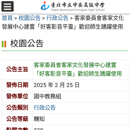
跳
至
選
首頁
>
校園公告
>
行政公告
>
客家委員會客家文化
單
主
發展中心建置「好客影音平臺」歡迎師生踴躍使用
要
內
校園公告
容
區
客家委員會客家文化發展中心建置
公告主旨
「好客影音平臺」歡迎師生踴躍使用
發佈日期
2025 年 2 月 25 日
發佈單位
國中教務組
公告類別
行政公告
公告等級
轉知