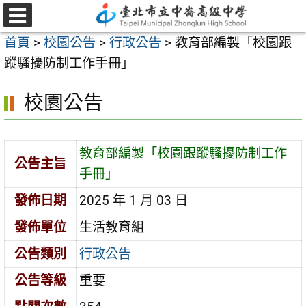
跳
至
選
首頁
>
校園公告
>
行政公告
>
教育部編製「校園跟
單
主
蹤騷擾防制工作手冊」
要
內
校園公告
容
區
教育部編製「校園跟蹤騷擾防制工作
公告主旨
手冊」
發佈日期
2025 年 1 月 03 日
發佈單位
生活教育組
公告類別
行政公告
公告等級
重要