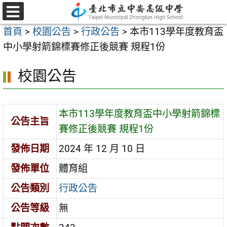
跳
至
選
首頁
>
校園公告
>
行政公告
>
本市113學年度教育盃
單
主
中小學射箭錦標賽修正後競賽 規程1份
要
內
校園公告
容
區
本市113學年度教育盃中小學射箭錦標
公告主旨
賽修正後競賽 規程1份
發佈日期
2024 年 12 月 10 日
發佈單位
體育組
公告類別
行政公告
公告等級
無