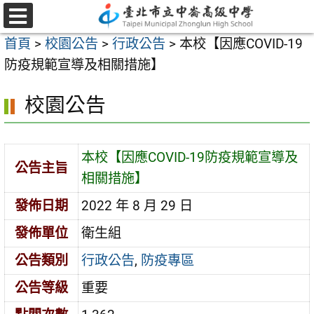
跳
至
選
首頁
>
校園公告
>
行政公告
>
本校【因應COVID-19
單
主
防疫規範宣導及相關措施】
要
內
校園公告
容
區
本校【因應COVID-19防疫規範宣導及
公告主旨
相關措施】
發佈日期
2022 年 8 月 29 日
發佈單位
衛生組
公告類別
行政公告
,
防疫專區
公告等級
重要