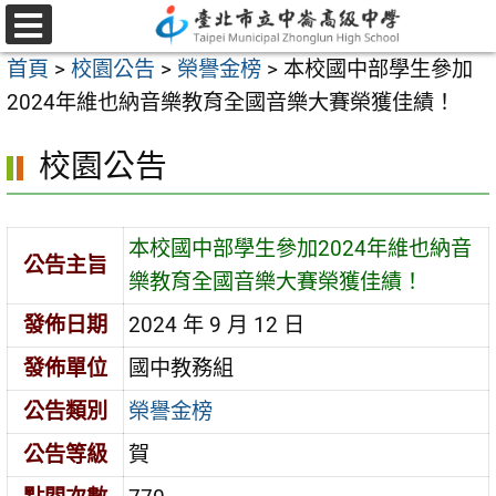
跳
至
選
首頁
>
校園公告
>
榮譽金榜
>
本校國中部學生參加
單
主
2024年維也納音樂教育全國音樂大賽榮獲佳績！
要
內
校園公告
容
區
本校國中部學生參加2024年維也納音
公告主旨
樂教育全國音樂大賽榮獲佳績！
發佈日期
2024 年 9 月 12 日
發佈單位
國中教務組
公告類別
榮譽金榜
公告等級
賀