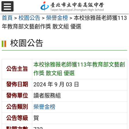
跳
至
選
首頁
>
校園公告
>
榮譽金榜
>
本校徐雅薇老師獲113
單
主
年教育部文藝創作獎 散文組 優選
要
內
校園公告
容
區
本校徐雅薇老師獲113年教育部文藝創
公告主旨
作獎 散文組 優選
發佈日期
2024 年 9 月 03 日
發佈單位
讀者服務組
公告類別
榮譽金榜
公告等級
賀