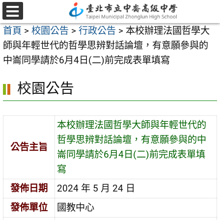
跳
至
選
首頁
>
校園公告
>
行政公告
>
本校辦理法國哲學大
單
主
師與年輕世代的哲學思辨對話論壇，有意願參與的
要
中崙同學請於6月4日(二)前完成表單填寫
內
容
校園公告
區
本校辦理法國哲學大師與年輕世代的
哲學思辨對話論壇，有意願參與的中
公告主旨
崙同學請於6月4日(二)前完成表單填
寫
發佈日期
2024 年 5 月 24 日
發佈單位
國教中心