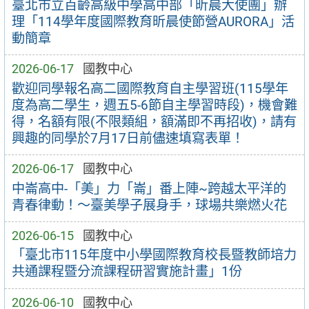
臺北市立百齡高級中學高中部「昕晨大使團」辦
理「114學年度國際教育昕晨使節營AURORA」活
動簡章
2026-06-17
國教中心
歡迎同學報名高二國際教育自主學習班(115學年
度為高二學生，週五5-6節自主學習時段)，機會難
得，名額有限(不限類組，額滿即不再招收)，請有
興趣的同學於7月17日前儘速填寫表單！
2026-06-17
國教中心
中崙高中-「美」力「崙」番上陣~跨越太平洋的
青春律動！～臺美學子展身手，球場共樂燃火花
2026-06-15
國教中心
「臺北市115年度中小學國際教育校長暨教師培力
共通課程暨分流課程研習實施計畫」1份
2026-06-10
國教中心