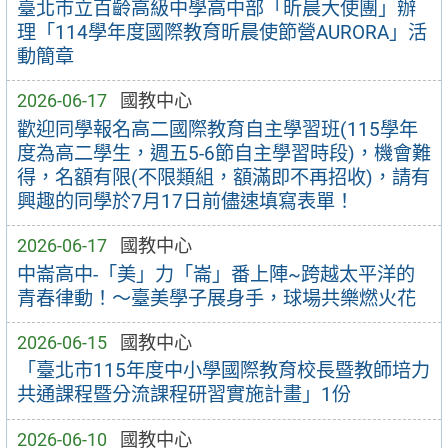
臺北市立百齡高級中學高中部「昕晨大使團」辦
理「114學年度國際教育昕晨使節營AURORA」活
動簡章
2026-06-17
國教中心
歡迎同學報名高二國際教育自主學習班(115學年
度為高二學生，週五5-6節自主學習時段)，機會難
得，名額有限(不限類組，額滿即不再招收)，請有
興趣的同學於7月17日前儘速填寫表單！
2026-06-17
國教中心
中崙高中-「美」力「崙」番上陣~跨越太平洋的
青春律動！～臺美學子展身手，球場共樂燃火花
2026-06-15
國教中心
「臺北市115年度中小學國際教育校長暨教師培力
共通課程暨分流課程研習實施計畫」1份
2026-06-10
國教中心