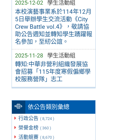
2025-12-02
學生活動組
本校演藝事業系於114年12月
5日舉辦學生交流活動《City
Crew Battle vol.4》，敬請協
助公告週知並轉知學生踴躍報
名參加，至紉公誼。
2025-11-28
學生活動組
轉知:中華非營利組織發展協
會招募「115年度寒假偏鄉學
校服務營隊」志工
依公告類別彙總
行政公告
( 8,724 )
榮譽金榜
( 360 )
活動競賽
( 8,670 )