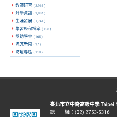
教師研習
( 3,961 )
升學資訊
( 1,884 )
生涯發展
( 1,741 )
學習歷程檔案
( 108 )
獎助學金
( 165 )
流感新聞
( 17 )
防疫專區
( 118 )
臺北市立中崙高級中學
Taipei 
總 機：(02) 2753-5316