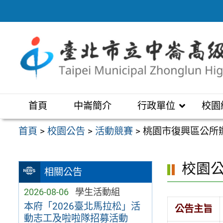
跳
至
主
要
內
容
區
首頁
中崙簡介
行政單位
校園
首頁
>
校園公告
>
活動競賽
>
桃園市復興區公所辦
校園
相關公告
2026-08-06
學生活動組
本府「2026臺北馬拉松」活
公告主旨
動志工及啦啦隊招募活動