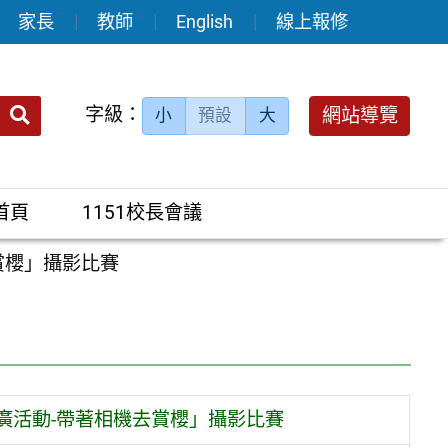
家長
教師
English
線上報修
送出
字級：
網站導覽
小
預設
大
搜
尋：
首頁
1151校長會議
賞櫻」攝影比賽
推廣活動-帶著相機去賞櫻」攝影比賽