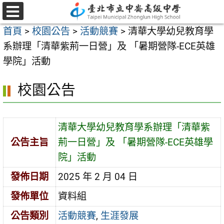
跳
至
選
首頁
>
校園公告
>
活動競賽
>
清華大學幼兒教育學
單
主
系辦理「清華紫荊一日營」及 「暑期營隊-ECE英雄
要
學院」活動
內
容
校園公告
區
清華大學幼兒教育學系辦理「清華紫
公告主旨
荊一日營」及 「暑期營隊-ECE英雄學
院」活動
發佈日期
2025 年 2 月 04 日
發佈單位
資料組
公告類別
活動競賽
,
生涯發展