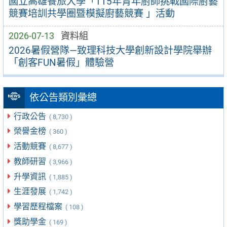
國立高雄餐旅大學「115年青年廚師挑戰國際廚藝
競賽培訓共學圈暨模擬廚藝競賽 」活動
2026-07-13
資料組
2026暑假營隊—致理科技大學創新設計學院舉辦
「創客FUN暑假」體驗營
依公告類別彙總
行政公告
( 8,730 )
榮譽金榜
( 360 )
活動競賽
( 8,677 )
教師研習
( 3,966 )
升學資訊
( 1,885 )
生涯發展
( 1,742 )
學習歷程檔案
( 108 )
獎助學金
( 169 )