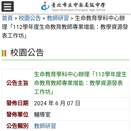
跳
至
選
首頁
>
校園公告
>
教師研習
>
生命教育學科中心辦
單
主
理「112學年度生命教育教師專業增能：教學資源發
要
表工作坊」
內
容
校園公告
區
生命教育學科中心辦理「112學年度生
公告主旨
命教育教師專業增能：教學資源發表
工作坊」
發佈日期
2024 年 6 月 07 日
發佈單位
輔導室
公告類別
教師研習