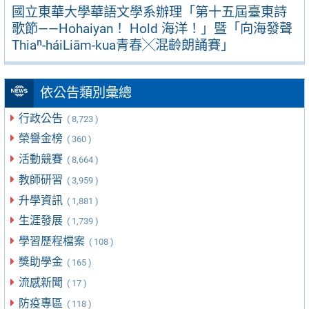
國立東華大學華語文學系辦理「第十五屆臺東詩
歌節——Hohaiyan！ Hold 海洋！」暨「向海發聲
Thiaⁿ-háiLiām-kua青春╳混齡朗誦賽」
依公告類別彙總
行政公告
( 8,723 )
榮譽金榜
( 360 )
活動競賽
( 8,664 )
教師研習
( 3,959 )
升學資訊
( 1,881 )
生涯發展
( 1,739 )
學習歷程檔案
( 108 )
獎助學金
( 165 )
流感新聞
( 17 )
防疫專區
( 118 )