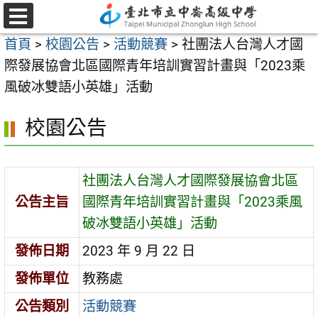
跳
至
選
首頁
>
校園公告
>
活動競賽
>
社團法人台灣人才國
單
主
際發展協會北區國際青年培訓實習計畫與「2023乘
要
風破冰雙語小英雄」活動
內
容
校園公告
區
社團法人台灣人才國際發展協會北區
公告主旨
國際青年培訓實習計畫與「2023乘風
破冰雙語小英雄」活動
發佈日期
2023 年 9 月 22 日
發佈單位
教務處
公告類別
活動競賽