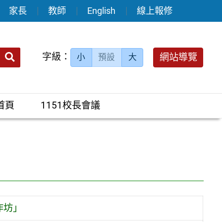
家長
教師
English
線上報修
送出
字級：
網站導覽
小
預設
大
搜
尋：
首頁
1151校長會議
作坊」