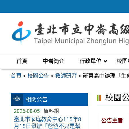
跳
至
主
要
內
容
區
首頁
中崙簡介
行政單位
校園
首頁
>
校園公告
>
教師研習
>
羅東高中辦理「生
校園
相關公告
2026-08-05
資料組
臺北市家庭教育中心115年8
公告主旨
月15日舉辦「爸爸不只是幫