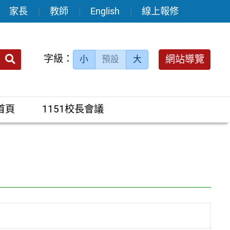
家長
教師
English
線上報修
送出
字級：
網站導覽
小
預設
大
搜
尋：
首頁
1151校長會議