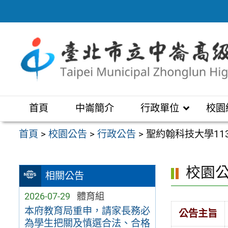
跳
至
主
要
內
容
區
首頁
中崙簡介
行政單位
校園
首頁
>
校園公告
>
行政公告
>
聖約翰科技大學1
校園
相關公告
2026-07-29
體育組
本府教育局重申，請家長務必
公告主旨
為學生把關及慎選合法、合格