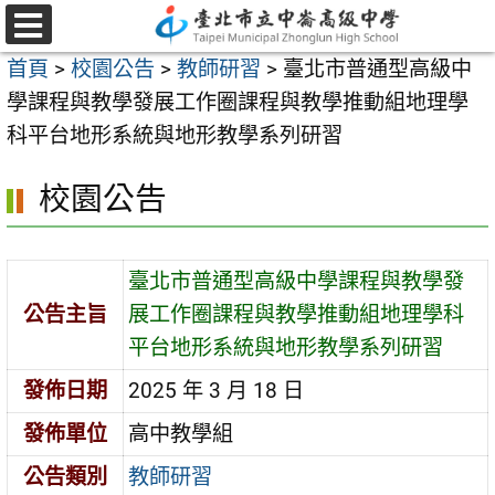
跳
至
選
首頁
>
校園公告
>
教師研習
>
臺北市普通型高級中
單
主
學課程與教學發展工作圈課程與教學推動組地理學
要
科平台地形系統與地形教學系列研習
內
容
校園公告
區
臺北市普通型高級中學課程與教學發
公告主旨
展工作圈課程與教學推動組地理學科
平台地形系統與地形教學系列研習
發佈日期
2025 年 3 月 18 日
發佈單位
高中教學組
公告類別
教師研習