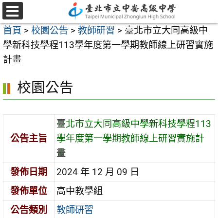
跳
至
選
首頁
>
校園公告
>
教師研習
>
臺北市立大同高級中
單
主
學新科技學程113學年度第一學期教師線上研習實施
要
計畫
內
容
校園公告
區
臺北市立大同高級中學新科技學程113
公告主旨
學年度第一學期教師線上研習實施計
畫
發佈日期
2024 年 12 月 09 日
發佈單位
高中教學組
公告類別
教師研習