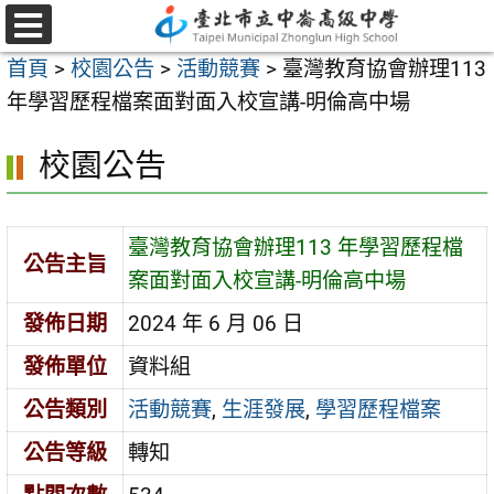
跳
至
選
首頁
>
校園公告
>
活動競賽
>
臺灣教育協會辦理113
單
主
年學習歷程檔案面對面入校宣講-明倫高中場
要
內
校園公告
容
區
臺灣教育協會辦理113 年學習歷程檔
公告主旨
案面對面入校宣講-明倫高中場
發佈日期
2024 年 6 月 06 日
發佈單位
資料組
公告類別
活動競賽
,
生涯發展
,
學習歷程檔案
公告等級
轉知