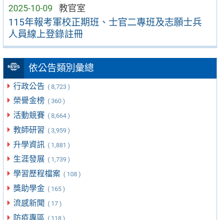
2025-10-09
教官室
115年報考軍校正期班、士官二專班及志願士兵
人員線上登錄註冊
依公告類別彙總
行政公告
( 8,723 )
榮譽金榜
( 360 )
活動競賽
( 8,664 )
教師研習
( 3,959 )
升學資訊
( 1,881 )
生涯發展
( 1,739 )
學習歷程檔案
( 108 )
獎助學金
( 165 )
流感新聞
( 17 )
防疫專區
( 118 )