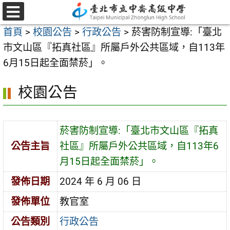
跳
至
選
首頁
>
校園公告
>
行政公告
>
菸害防制宣導:「臺北
單
主
市文山區『拓真社區』所屬戶外公共區域，自113年
要
6月15日起全面禁菸」。
內
容
校園公告
區
菸害防制宣導:「臺北市文山區『拓真
公告主旨
社區』所屬戶外公共區域，自113年6
月15日起全面禁菸」。
發佈日期
2024 年 6 月 06 日
發佈單位
教官室
公告類別
行政公告