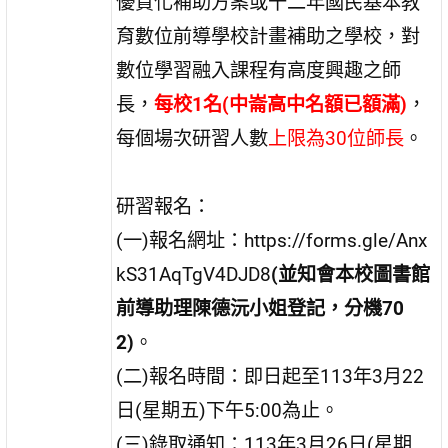
優質化補助方案或十二年國民基本教
育數位前導學校計畫補助之學校，對
數位學習融入課程有高度興趣之師
長，
每校1名(中崙高中名額已額滿)
，
每個場次研習人數
上限為30位師長
。
研習報名：
(一)報名網址：https://forms.gle/Anx
kS31AqTgV4DJD8
(並知會本校圖書館
前導助理陳德沅小姐登記，分機70
2)
。
(二)報名時間：即日起至113年3月22
日(星期五)下午5:00為止。
(三)錄取通知：113年3月26日(星期