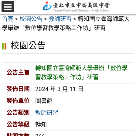
跳
至
選
首頁
>
校園公告
>
教師研習
>
轉知國立臺灣師範大
單
主
學舉辦「數位學習教學策略工作坊」研習
要
內
校園公告
容
區
轉知國立臺灣師範大學舉辦「數位學
公告主旨
習教學策略工作坊」研習
發佈日期
2024 年 3 月 11 日
發佈單位
圖書館
公告類別
教師研習
公告等級
轉知