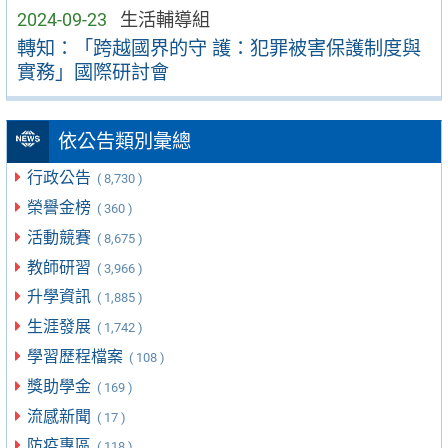
2024-09-23
生活輔導組
轉知：「跨越國界的守 護：犯罪被害保護制度與
實務」國際研討會
依公告類別彙總
行政公告
( 8,730 )
榮譽金榜
( 360 )
活動競賽
( 8,675 )
教師研習
( 3,966 )
升學資訊
( 1,885 )
生涯發展
( 1,742 )
學習歷程檔案
( 108 )
獎助學金
( 169 )
流感新聞
( 17 )
防疫專區
( 118 )