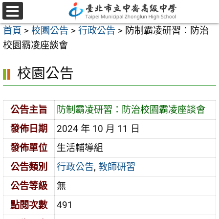
跳
至
選
首頁
>
校園公告
>
行政公告
>
防制霸凌研習：防治
單
主
校園霸凌座談會
要
內
校園公告
容
區
公告主旨
防制霸凌研習：防治校園霸凌座談會
發佈日期
2024 年 10 月 11 日
發佈單位
生活輔導組
公告類別
行政公告
,
教師研習
公告等級
無
點閱次數
491